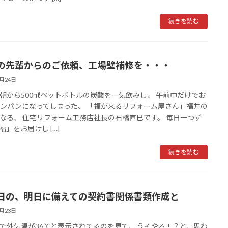
続きを読む
の先輩からのご依頼、工場壁補修を・・・
6月24日
朝から500㎖ペットボトルの炭酸を一気飲みし、 午前中だけでお
ンパンになってしまった、 「福が来るリフォーム屋さん」福井の
なる、 住宅リフォーム工務店社長の石橋直巳です。 毎日一つず
福」をお届けし […]
続きを読む
日の、明日に備えての契約書関係書類作成と
6月23日
で外気温が36℃と表示されてるのを見て、 うそやろ！？と、思わ