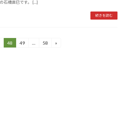
の石橋直巳です。 […]
続きを読む
48
49
…
58
»
固
固
固
定
定
定
ペ
ペ
ペ
ー
ー
ー
ジ
ジ
ジ