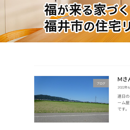
Mさ
ブログ
2022年
連日の
ーム屋
です。