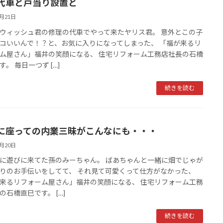
代車と戸当り設置と
6月21日
ウィッシュ君の修理の代車でやって来たヤリス君。 意外とこの子
コいいんで！？と、お気に入りになってしまった、 「福が来るリ
ム屋さん」福井の笑顔になる、 住宅リフォーム工務店社長の石橋
。 毎日一つず […]
続きを読む
に座っての内業三昧がこんなにも・・・
6月20日
に遊びに来てた孫のみーちゃん。 ばあちゃんと一緒に畑でじゃが
りのお手伝いをしてて、 それ見て可愛くって仕方がなかった、
来るリフォーム屋さん」福井の笑顔になる、 住宅リフォーム工務
の石橋直巳です。 […]
続きを読む