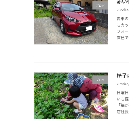
赤い
ブログ
2022年
愛車の
もカッ
フォー
直巳です
椅子
ブログ
2022年
日曜日
いも掘
「福が
店社長