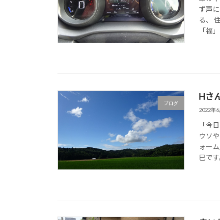
ず声に
る、 
「福」
Hさ
ブログ
2022年
「今日
ウソや
ォーム
巳です。