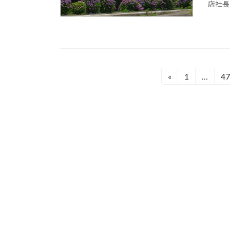
店社長
投
«
1
…
47
固
固
定
定
稿
ペ
ペ
の
ー
ー
ジ
ジ
ペ
ー
ジ
送
り