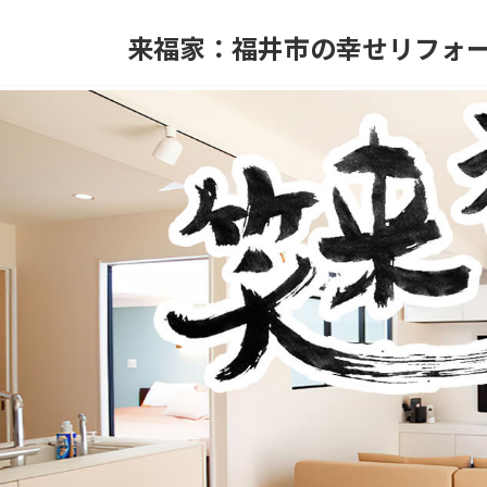
コ
ナ
ン
ビ
来福家：福井市の幸せリフォ
テ
ゲ
ン
ー
ツ
シ
へ
ョ
ス
ン
キ
に
ッ
移
プ
動