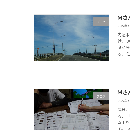
Mさ
ブログ
2022年
先週末
け、 
度が分
る、 
Mさ
ブログ
2022年
連日、
る、 
ム工務
す。 い